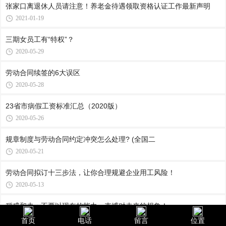
张家口离退休人员请注意！养老金待遇领取资格认证工作最新声明
2021-01-19
三期女员工有“特权”？
2020-05-29
劳动合同续签的6大误区
2020-05-28
23省市病假工资标准汇总（2020版）
2020-05-26
规章制度与劳动合同约定冲突怎么处理? (​全国二
2020-05-21
劳动合同拟订十三步法，让你合理规避企业用工风险！
2020-05-13
稻盛和夫：不要以现在的能力，束缚对未来的想象！
2020-04-28
首页
电话
留言
位置