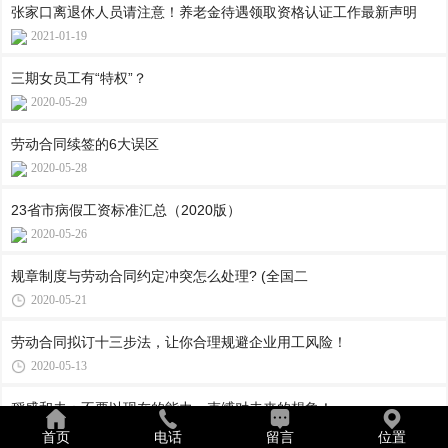
张家口离退休人员请注意！养老金待遇领取资格认证工作最新声明
2021-01-19
三期女员工有“特权”？
2020-05-29
劳动合同续签的6大误区
2020-05-28
23省市病假工资标准汇总（2020版）
2020-05-26
规章制度与劳动合同约定冲突怎么处理? (​全国二
2020-05-21
劳动合同拟订十三步法，让你合理规避企业用工风险！
2020-05-13
稻盛和夫：不要以现在的能力，束缚对未来的想象！
2020-04-28
首页
电话
留言
位置